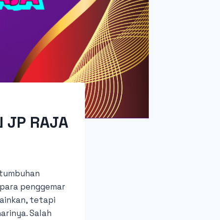
N JP RAJA
rtumbuhan
a para penggemar
ainkan, tetapi
arinya. Salah