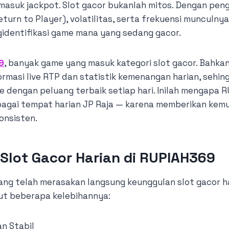
masuk jackpot. Slot gacor bukanlah mitos. Dengan pe
urn to Player), volatilitas, serta frekuensi munculnya
identifikasi game mana yang sedang gacor.
9
, banyak game yang masuk kategori slot gacor. Bahkan, 
rmasi live RTP dan statistik kemenangan harian, sehin
dengan peluang terbaik setiap hari. Inilah mengapa 
ebagai tempat harian JP Raja — karena memberikan ke
onsisten.
Slot Gacor Harian di RUPIAH369
ng telah merasakan langsung keunggulan slot gacor ha
ut beberapa kelebihannya:
an Stabil