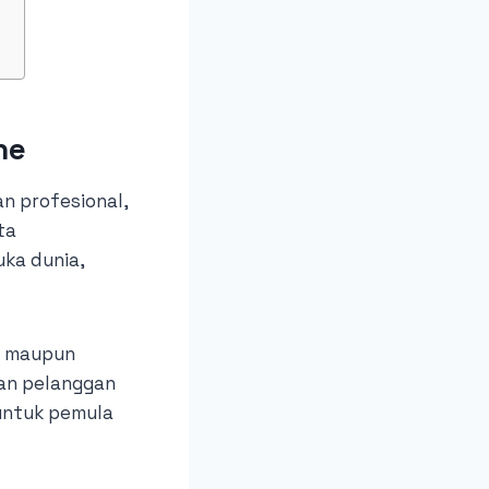
i
ne
n profesional,
ta
uka dunia,
C maupun
nan pelanggan
 untuk pemula