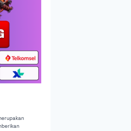
 merupakan
mberikan