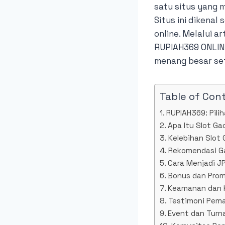
satu situs yang 
Situs ini dikenal
online. Melalui 
RUPIAH369 ONLINE
menang besar set
Table of Con
RUPIAH369: Pili
Apa Itu Slot G
Kelebihan Slot 
Rekomendasi Ga
Cara Menjadi JP
Bonus dan Pro
Keamanan dan 
Testimoni Pema
Event dan Turn