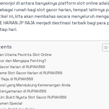
menonjol di antara banyaknya platform slot online ada
 sebagai rumah bagi slot gacor harian, tempat lahirnya 
artikel ini, kita akan membahas secara menyeluruh men
 HARIAN JP RAJA menjadi destinasi terbaik bagi para p
iap hari.
tents
han Utama Pecinta Slot Online
acor dan Mengapa Penting?
Gacor Harian di RUPIAH369
me Slot Gacor Harian di RUPIAH369
 Raja di RUPIAH369
mosi yang Mendukung Kemenangan Anda
Kenyamanan di RUPIAH369
in: Bukti Nyata Slot Gacor RUPIAH369
amen Spesial