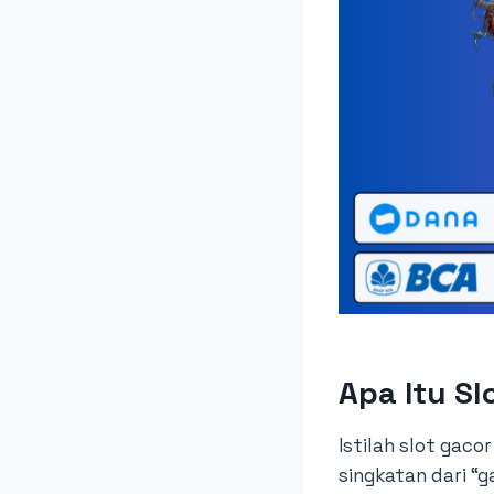
Apa Itu S
Istilah slot gaco
singkatan dari “