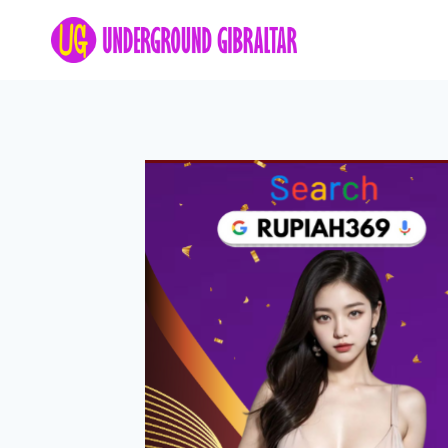
Skip
to
content