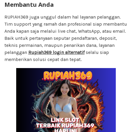
Membantu Anda
RUPIAH369 juga unggul dalam hal layanan pelanggan.
Tim support yang ramah dan profesional siap membantu
Anda kapan saja melalui live chat, WhatsApp, atau email.
Baik untuk pertanyaan seputar pendaftaran, deposit,
teknis permainan, maupun penarikan dana, layanan
pelanggan
Rupiah369 login alternatif
selalu siap
memberikan solusi cepat dan tepat.