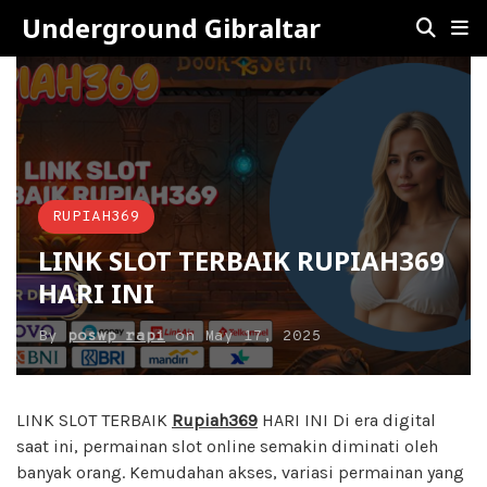
Underground Gibraltar
RUPIAH369
LINK SLOT TERBAIK RUPIAH369
HARI INI
By
poswp rapi
on
May 17, 2025
LINK SLOT TERBAIK
Rupiah369
HARI INI Di era digital
saat ini, permainan slot online semakin diminati oleh
banyak orang. Kemudahan akses, variasi permainan yang