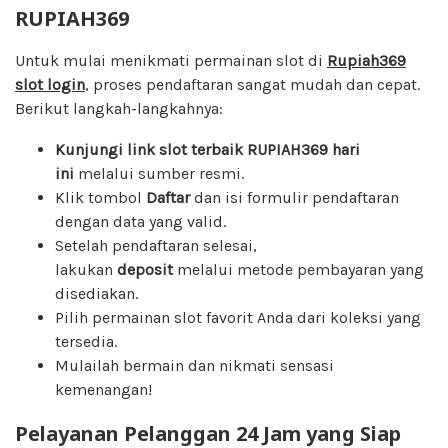
RUPIAH369
Untuk mulai menikmati permainan slot di
Rupiah369
slot login
, proses pendaftaran sangat mudah dan cepat.
Berikut langkah-langkahnya:
Kunjungi link slot terbaik RUPIAH369 hari
ini
melalui sumber resmi.
Klik tombol
Daftar
dan isi formulir pendaftaran
dengan data yang valid.
Setelah pendaftaran selesai,
lakukan
deposit
melalui metode pembayaran yang
disediakan.
Pilih permainan slot favorit Anda dari koleksi yang
tersedia.
Mulailah bermain dan nikmati sensasi
kemenangan!
Pelayanan Pelanggan 24 Jam yang Siap