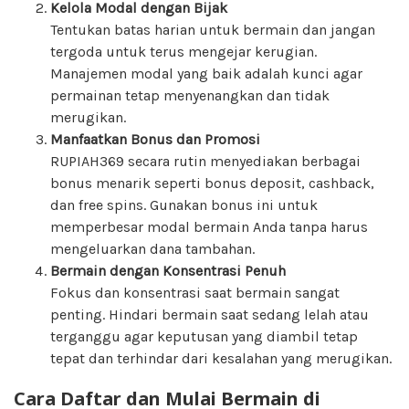
Kelola Modal dengan Bijak
Tentukan batas harian untuk bermain dan jangan
tergoda untuk terus mengejar kerugian.
Manajemen modal yang baik adalah kunci agar
permainan tetap menyenangkan dan tidak
merugikan.
Manfaatkan Bonus dan Promosi
RUPIAH369 secara rutin menyediakan berbagai
bonus menarik seperti bonus deposit, cashback,
dan free spins. Gunakan bonus ini untuk
memperbesar modal bermain Anda tanpa harus
mengeluarkan dana tambahan.
Bermain dengan Konsentrasi Penuh
Fokus dan konsentrasi saat bermain sangat
penting. Hindari bermain saat sedang lelah atau
terganggu agar keputusan yang diambil tetap
tepat dan terhindar dari kesalahan yang merugikan.
Cara Daftar dan Mulai Bermain di