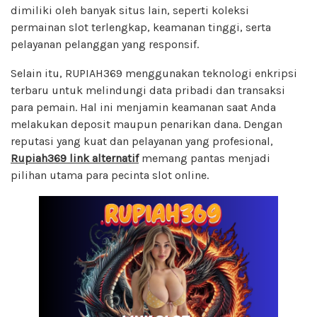
dimiliki oleh banyak situs lain, seperti koleksi
permainan slot terlengkap, keamanan tinggi, serta
pelayanan pelanggan yang responsif.
Selain itu, RUPIAH369 menggunakan teknologi enkripsi
terbaru untuk melindungi data pribadi dan transaksi
para pemain. Hal ini menjamin keamanan saat Anda
melakukan deposit maupun penarikan dana. Dengan
reputasi yang kuat dan pelayanan yang profesional,
Rupiah369 link alternatif
memang pantas menjadi
pilihan utama para pecinta slot online.