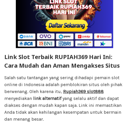
Link Slot Terbaik RUPIAH369 Hari Ini:
Cara Mudah dan Aman Mengakses Situs
Salah satu tantangan yang sering dihadapi pemain slot
online di Indonesia adalah pemblokiran situs oleh pihak
berwenang. Oleh karena itu,
Rupiah369 slot888
menyediakan
link alternatif
yang selalu aktif dan dapat
diakses dengan mudah kapan saja. Link ini memastikan
Anda tidak akan kehilangan kesempatan untuk bermain
dan menang besar.