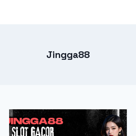
Jingga88