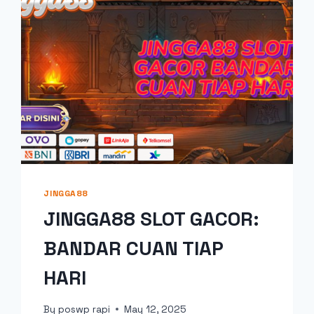
JINGGA88
JINGGA88 SLOT GACOR:
BANDAR CUAN TIAP
HARI
By
poswp rapi
May 12, 2025