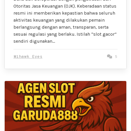
Otoritas Jasa Keuangan (OJK). Keberadaan status
resmi ini memberikan kepastian bahwa seluruh
aktivitas keuangan yang dilakukan pemain
berlangsung dengan aman, transparan, serta
sesuai regulasi yang berlaku. Istilah “slot gacor”
sendiri digunakan…
Mihawk Eyes
5