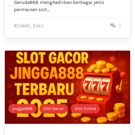
Garuda888 menghadirkan berbagai jenis
permainan slot…
Mihawk Eyes
3
jingga888
Slot Gacor
Slot Online