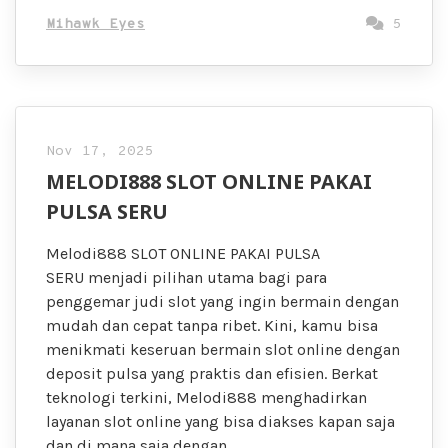
Mihawk Eyes
5
Nov 17, 2025
MELODI888 SLOT ONLINE PAKAI
PULSA SERU
Melodi888 SLOT ONLINE PAKAI PULSA
SERU menjadi pilihan utama bagi para
penggemar judi slot yang ingin bermain dengan
mudah dan cepat tanpa ribet. Kini, kamu bisa
menikmati keseruan bermain slot online dengan
deposit pulsa yang praktis dan efisien. Berkat
teknologi terkini, Melodi888 menghadirkan
layanan slot online yang bisa diakses kapan saja
dan di mana saja dengan…