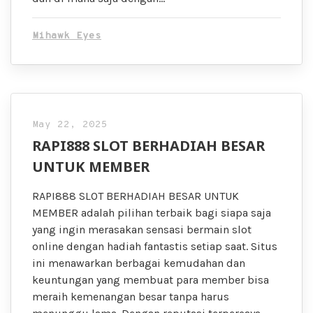
Mihawk Eyes
May 22, 2025
RAPI888 SLOT BERHADIAH BESAR
UNTUK MEMBER
RAPI888 SLOT BERHADIAH BESAR UNTUK
MEMBER adalah pilihan terbaik bagi siapa saja
yang ingin merasakan sensasi bermain slot
online dengan hadiah fantastis setiap saat. Situs
ini menawarkan berbagai kemudahan dan
keuntungan yang membuat para member bisa
meraih kemenangan besar tanpa harus