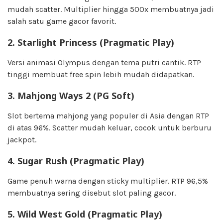
mudah scatter. Multiplier hingga 500x membuatnya jadi
salah satu game gacor favorit.
2.
Starlight Princess (Pragmatic Play)
Versi animasi Olympus dengan tema putri cantik. RTP
tinggi membuat free spin lebih mudah didapatkan.
3.
Mahjong Ways 2 (PG Soft)
Slot bertema mahjong yang populer di Asia dengan RTP
di atas 96%. Scatter mudah keluar, cocok untuk berburu
jackpot.
4.
Sugar Rush (Pragmatic Play)
Game penuh warna dengan sticky multiplier. RTP 96,5%
membuatnya sering disebut slot paling gacor.
5.
Wild West Gold (Pragmatic Play)