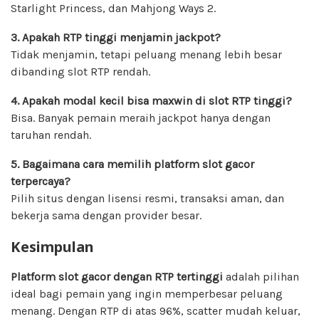
Starlight Princess, dan Mahjong Ways 2.
3. Apakah RTP tinggi menjamin jackpot?
Tidak menjamin, tetapi peluang menang lebih besar
dibanding slot RTP rendah.
4. Apakah modal kecil bisa maxwin di slot RTP tinggi?
Bisa. Banyak pemain meraih jackpot hanya dengan
taruhan rendah.
5. Bagaimana cara memilih platform slot gacor
terpercaya?
Pilih situs dengan lisensi resmi, transaksi aman, dan
bekerja sama dengan provider besar.
Kesimpulan
Platform slot gacor dengan RTP tertinggi
adalah pilihan
ideal bagi pemain yang ingin memperbesar peluang
menang. Dengan RTP di atas 96%, scatter mudah keluar,