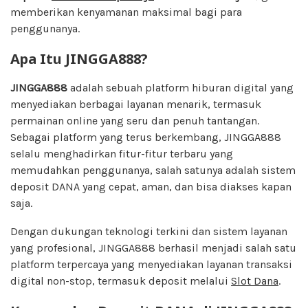
memberikan kenyamanan maksimal bagi para
penggunanya.
Apa Itu JINGGA888?
JINGGA888
adalah sebuah platform hiburan digital yang
menyediakan berbagai layanan menarik, termasuk
permainan online yang seru dan penuh tantangan.
Sebagai platform yang terus berkembang, JINGGA888
selalu menghadirkan fitur-fitur terbaru yang
memudahkan penggunanya, salah satunya adalah sistem
deposit DANA yang cepat, aman, dan bisa diakses kapan
saja.
Dengan dukungan teknologi terkini dan sistem layanan
yang profesional, JINGGA888 berhasil menjadi salah satu
platform terpercaya yang menyediakan layanan transaksi
digital non-stop, termasuk deposit melalui
Slot Dana
.