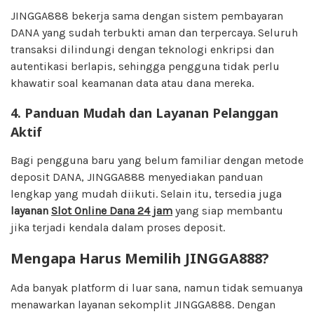
JINGGA888 bekerja sama dengan sistem pembayaran
DANA yang sudah terbukti aman dan terpercaya. Seluruh
transaksi dilindungi dengan teknologi enkripsi dan
autentikasi berlapis, sehingga pengguna tidak perlu
khawatir soal keamanan data atau dana mereka.
4.
Panduan Mudah dan Layanan Pelanggan
Aktif
Bagi pengguna baru yang belum familiar dengan metode
deposit DANA, JINGGA888 menyediakan panduan
lengkap yang mudah diikuti. Selain itu, tersedia juga
layanan
Slot Online Dana 24 jam
yang siap membantu
jika terjadi kendala dalam proses deposit.
Mengapa Harus Memilih JINGGA888?
Ada banyak platform di luar sana, namun tidak semuanya
menawarkan layanan sekomplit JINGGA888. Dengan