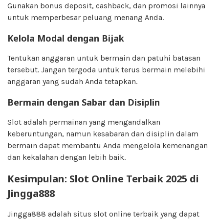
Gunakan bonus deposit, cashback, dan promosi lainnya
untuk memperbesar peluang menang Anda.
Kelola Modal dengan Bijak
Tentukan anggaran untuk bermain dan patuhi batasan
tersebut. Jangan tergoda untuk terus bermain melebihi
anggaran yang sudah Anda tetapkan.
Bermain dengan Sabar dan Disiplin
Slot adalah permainan yang mengandalkan
keberuntungan, namun kesabaran dan disiplin dalam
bermain dapat membantu Anda mengelola kemenangan
dan kekalahan dengan lebih baik.
Kesimpulan: Slot Online Terbaik 2025 di
Jingga888
Jingga888 adalah situs slot online terbaik yang dapat