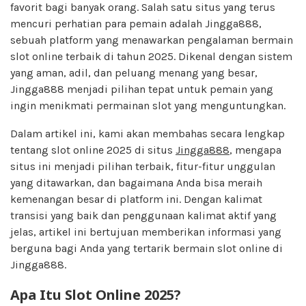
favorit bagi banyak orang. Salah satu situs yang terus
mencuri perhatian para pemain adalah Jingga888,
sebuah platform yang menawarkan pengalaman bermain
slot online terbaik di tahun 2025. Dikenal dengan sistem
yang aman, adil, dan peluang menang yang besar,
Jingga888 menjadi pilihan tepat untuk pemain yang
ingin menikmati permainan slot yang menguntungkan.
Dalam artikel ini, kami akan membahas secara lengkap
tentang slot online 2025 di situs
Jingga888
, mengapa
situs ini menjadi pilihan terbaik, fitur-fitur unggulan
yang ditawarkan, dan bagaimana Anda bisa meraih
kemenangan besar di platform ini. Dengan kalimat
transisi yang baik dan penggunaan kalimat aktif yang
jelas, artikel ini bertujuan memberikan informasi yang
berguna bagi Anda yang tertarik bermain slot online di
Jingga888.
Apa Itu Slot Online 2025?