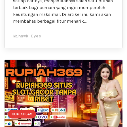
setiap harinya, menjadikannya salah satu pilihan
terbaik bagi pemain yang ingin memperoleh
keuntungan maksimal. Di artikel ini, kami akan
membahas berbagai fitur menarik…
Mihawk Eyes
RUPIAH369