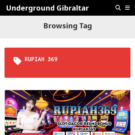
Underground Gibraltar
Browsing Tag
RUPIAH 369