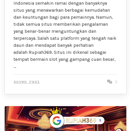
Indonesia semakin ramai dengan banyaknya
situs yang menawarkan berbagai kemudahan
dan keuntungan bagi para pemainnya. Namun,
tidak semua situs memberikan pengalaman
yang benar-benar menguntungkan dan
terpercaya. Salah satu platform yang tengah naik
daun dan mendapat banyak perhatian
adalah Rupiah369. Situs ini dikenal sebagai
tempat bermain slot yang gampang cuan besar,
…
poswp rapi
1