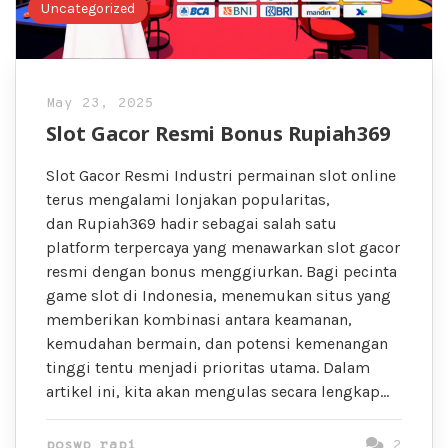
Uncategorized
May 23, 2025
Slot Gacor Resmi Bonus Rupiah369
Slot Gacor Resmi Industri permainan slot online
terus mengalami lonjakan popularitas,
dan Rupiah369 hadir sebagai salah satu
platform terpercaya yang menawarkan slot gacor
resmi dengan bonus menggiurkan. Bagi pecinta
game slot di Indonesia, menemukan situs yang
memberikan kombinasi antara keamanan,
kemudahan bermain, dan potensi kemenangan
tinggi tentu menjadi prioritas utama. Dalam
artikel ini, kita akan mengulas secara lengkap…
poswp rapi
2