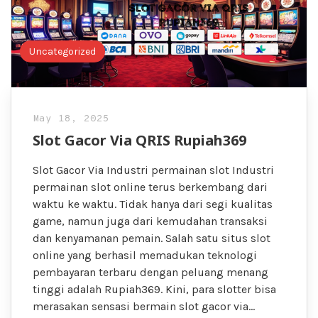
Uncategorized
May 18, 2025
Slot Gacor Via QRIS Rupiah369
Slot Gacor Via Industri permainan slot Industri
permainan slot online terus berkembang dari
waktu ke waktu. Tidak hanya dari segi kualitas
game, namun juga dari kemudahan transaksi
dan kenyamanan pemain. Salah satu situs slot
online yang berhasil memadukan teknologi
pembayaran terbaru dengan peluang menang
tinggi adalah Rupiah369. Kini, para slotter bisa
merasakan sensasi bermain slot gacor via…