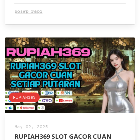
poswp rapi
RUPIAH369
May 02, 2025
RUPIAH369 SLOT GACOR CUAN