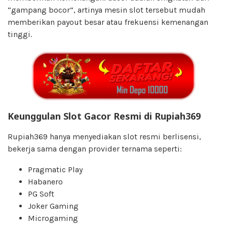
“gampang bocor”, artinya mesin slot tersebut mudah
memberikan payout besar atau frekuensi kemenangan
tinggi.
Keunggulan Slot Gacor Resmi di Rupiah369
Rupiah369 hanya menyediakan slot resmi berlisensi,
bekerja sama dengan provider ternama seperti:
Pragmatic Play
Habanero
PG Soft
Joker Gaming
Microgaming