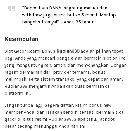
“Deposit via DANA langsung masuk dan
withdraw juga cuma butuh 5 menit. Mantap
banget situsnya!” – Andi, 35 tahun
Kesimpulan
Slot Gacor Resmi Bonus
Rupiah369
adalah pilihan tepat
bagi Anda yang mencari pengalaman bermain slot online
yang menguntungkan, aman, dan menyenangkan. Dengan
ragam permainan dari provider ternama, bonus
melimpah, serta sistem transaksi yang cepat dan aman,
Rupiah369 menjamin Anda akan puas bermain di
platform ini.
Jangan tunda lagi! Segera daftar, klaim bonus new
member Anda, dan rasakan sendiri sensasi bermain slot
gacor di situs resmi Rupiah369. Siapa tahu, jackpot
besar sedang menunggu Anda hari ini!