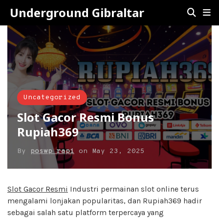
Underground Gibraltar
Uncategorized
Slot Gacor Resmi Bonus
Rupiah369
By
poswp rapi
on
May 23, 2025
Slot Gacor Resmi
Industri permainan slot online terus
mengalami lonjakan popularitas, dan Rupiah369 hadir
sebagai salah satu platform terpercaya yang