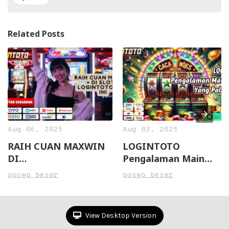
Related Posts
Aug 06, 2025
Aug 03, 2025
RAIH CUAN MAXWIN
LOGINTOTO
DI
Pengalaman Main
SLOT LOGINTOTO HARI
Togel Yang Paling Seru
poswp besar
poswp besar
INI
View Desktop Version