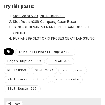
Try this posts:
Slot Gacor Via QRIS Rupiah369
Slot Rupiah369 Gampang Cuan Besar
JACKPOT BESAR MENANTI DI BESAR888 SLOT
ONLINE
RUPIAH369 SLOT QRIS PROSES CEPAT LANGSUNG
Link Alternatif Rupiah369
Login Rupiah 369
RUPIAH 369
RUPIAH369
Slot 2024
slot gacor
slot gacor hari ini
slot maxwin
Slot Rupiah369
Share