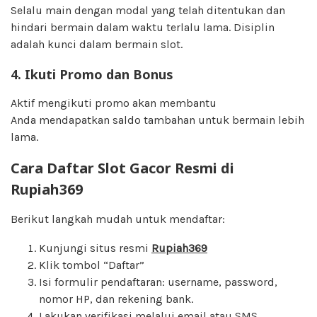
Selalu main dengan modal yang telah ditentukan dan
hindari bermain dalam waktu terlalu lama. Disiplin
adalah kunci dalam bermain slot.
4. Ikuti Promo dan Bonus
Aktif mengikuti promo akan membantu
Anda mendapatkan saldo tambahan untuk bermain lebih
lama.
Cara Daftar Slot Gacor Resmi di
Rupiah369
Berikut langkah mudah untuk mendaftar:
Kunjungi situs resmi
Rupiah369
Klik tombol “Daftar”
Isi formulir pendaftaran: username, password,
nomor HP, dan rekening bank.
Lakukan verifikasi melalui email atau SMS.