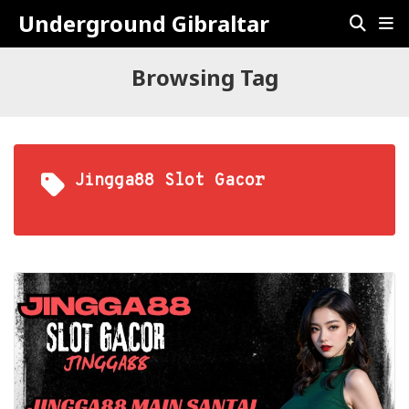
Underground Gibraltar
Browsing Tag
Jingga88 Slot Gacor