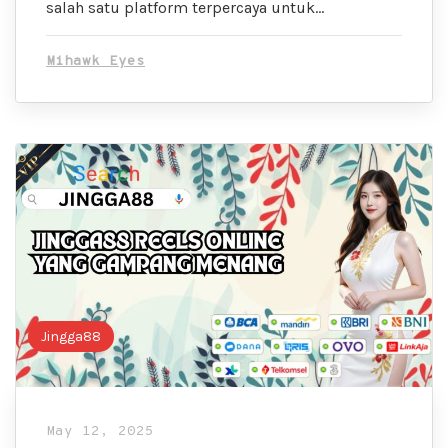
salah satu platform terpercaya untuk…
Mihawk Eyes
Jingga88
May 12, 2025