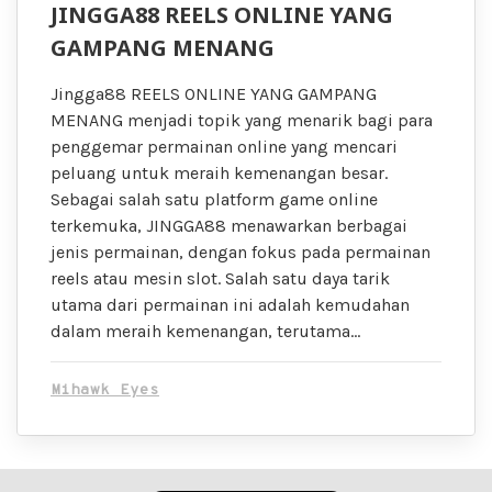
JINGGA88 REELS ONLINE YANG
GAMPANG MENANG
Jingga88 REELS ONLINE YANG GAMPANG
MENANG menjadi topik yang menarik bagi para
penggemar permainan online yang mencari
peluang untuk meraih kemenangan besar.
Sebagai salah satu platform game online
terkemuka, JINGGA88 menawarkan berbagai
jenis permainan, dengan fokus pada permainan
reels atau mesin slot. Salah satu daya tarik
utama dari permainan ini adalah kemudahan
dalam meraih kemenangan, terutama…
Mihawk Eyes