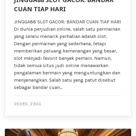
CUAN TIAP HARI
JINGGA88 SLOT GACOR: BANDAR CUAN TIAP HARI
Di dunia perjudian online, salah satu permainan
yang selalu menarik perhatian adalah slot.
Dengan permainan yang sederhana, tetapi
memberikan peluang kemenangan yang besar,
slot menjadi favorit banyak pemain. Namun,
tidak semua situs judi online menawarkan
pengalaman bermain yang menguntungkan dan
menyenangkan. Salah satu yang patut disebut
sebagai bandar cuan…
poswp rapi