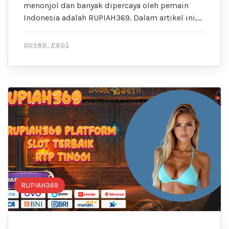
menonjol dan banyak dipercaya oleh pemain
Indonesia adalah RUPIAH369. Dalam artikel ini,…
poswp rapi
RUPIAH369