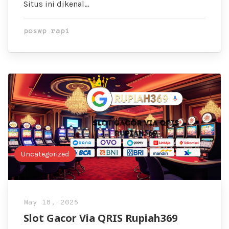
Situs ini dikenal…
poswp rapi
Uncategorized
May 18, 2025
Slot Gacor Via QRIS Rupiah369