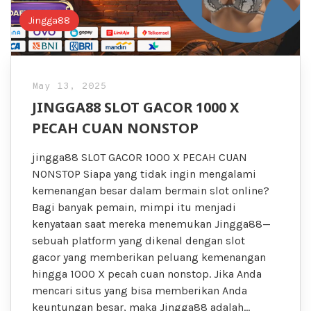
Jingga88
May 13, 2025
JINGGA88 SLOT GACOR 1000 X
PECAH CUAN NONSTOP
jingga88 SLOT GACOR 1000 X PECAH CUAN
NONSTOP Siapa yang tidak ingin mengalami
kemenangan besar dalam bermain slot online?
Bagi banyak pemain, mimpi itu menjadi
kenyataan saat mereka menemukan Jingga88—
sebuah platform yang dikenal dengan slot
gacor yang memberikan peluang kemenangan
hingga 1000 X pecah cuan nonstop. Jika Anda
mencari situs yang bisa memberikan Anda
keuntungan besar, maka Jingga88 adalah…