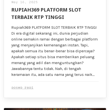
May 16, 2025
RUPIAH369 PLATFORM SLOT
TERBAIK RTP TINGGI
Rupiah369 PLATFORM SLOT TERBAIK RTP TINGGI
Di era digital sekarang ini, dunia perjudian
online semakin ramai dengan berbagai platform
yang menjanjikan kemenangan instan. Tapi,
apakah semua itu benar-benar bisa dipercaya?
Apakah setiap situs bisa memberikan peluang
menang yang adil dan menguntungkan?
Jawabannya tentu tidak. Nah, di tengah
keramaian itu, ada satu nama yang terus naik…
poswp rapi