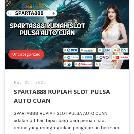
Uncategorized
May 09, 2025
SPARTA888 RUPIAH SLOT PULSA
AUTO CUAN
SPARTA888 RUPIAH SLOT PULSA AUTO CUAN
adalah pilihan tepat bagi para pemain slot
online yang menginginkan pengalaman bermain