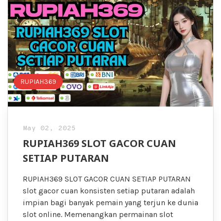
RUPIAH369
May 02, 2025
RUPIAH369 SLOT GACOR CUAN
SETIAP PUTARAN
RUPIAH369 SLOT GACOR CUAN SETIAP PUTARAN
slot gacor cuan konsisten setiap putaran adalah
impian bagi banyak pemain yang terjun ke dunia
slot online. Memenangkan permainan slot