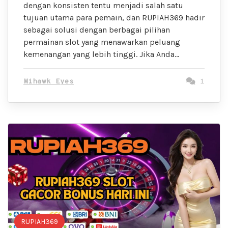
dengan konsisten tentu menjadi salah satu
tujuan utama para pemain, dan RUPIAH369 hadir
sebagai solusi dengan berbagai pilihan
permainan slot yang menawarkan peluang
kemenangan yang lebih tinggi. Jika Anda…
Mihawk Eyes
1
RUPIAH369