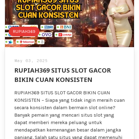
RUPIAH369
May 03, 2025
RUPIAH369 SITUS SLOT GACOR
BIKIN CUAN KONSISTEN
RUPIAH369 SITUS SLOT GACOR BIKIN CUAN
KONSISTEN – Siapa yang tidak ingin meraih cuan
secara konsisten dalam bermain slot online?
Banyak pemain yang mencari situs slot yang
dapat memberi mereka peluang untuk
mendapatkan kemenangan besar dalam jangka
panjang. Salah satu situs yang dapat memenuhi