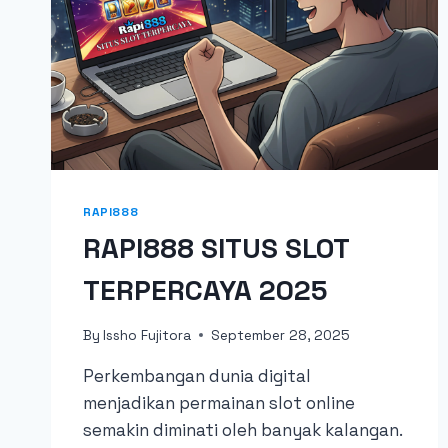
RAPI888
RAPI888 SITUS SLOT
TERPERCAYA 2025
By
Issho Fujitora
September 28, 2025
Perkembangan dunia digital
menjadikan permainan slot online
semakin diminati oleh banyak kalangan.