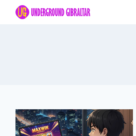
Skip
to
content