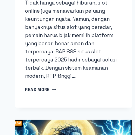
Tidak hanya sebagai hiburan, slot
online juga menawarkan peluang
keuntungan nyata. Namun, dengan
banyaknya situs slot yang beredar,
pemain harus bijak memilih platform
yang benar-benar aman dan
terpercaya. RAPI888 situs slot
terpercaya 2025 hadir sebagai solusi
terbaik. Dengan sistem keamanan
modern, RTP tinggi,…
RAPI888
READ MORE
SITUS
SLOT
TERPERCAYA
2025