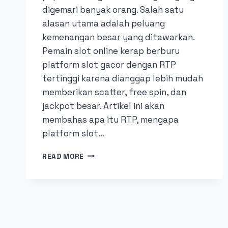
digemari banyak orang. Salah satu
alasan utama adalah peluang
kemenangan besar yang ditawarkan.
Pemain slot online kerap berburu
platform slot gacor dengan RTP
tertinggi karena dianggap lebih mudah
memberikan scatter, free spin, dan
jackpot besar. Artikel ini akan
membahas apa itu RTP, mengapa
platform slot…
PLATFORM
READ MORE
SLOT
GACOR
DENGAN
RTP
TERTINGGI