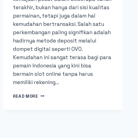
terakhir, bukan hanya dari sisi kualitas
permainan, tetapi juga dalam hal
kemudahan bertransaksi. Salah satu
perkembangan paling signifikan adalah
hadirnya metode deposit melalui
dompet digital seperti OVO.
Kemudahan ini sangat terasa bagi para
pemain Indonesia yang kini bisa
bermain slot online tanpa harus
memiliki rekening…
GARUDA888
READ MORE
SLOT
DEPOSIT
OVO
TERPERCAYA