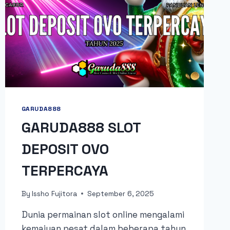
GARUDA888
GARUDA888 SLOT
DEPOSIT OVO
TERPERCAYA
By
Issho Fujitora
September 6, 2025
Dunia permainan slot online mengalami
kemajuan pesat dalam beberapa tahun