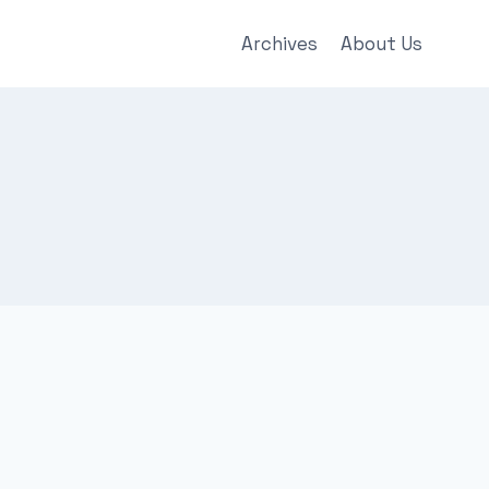
Archives
About Us