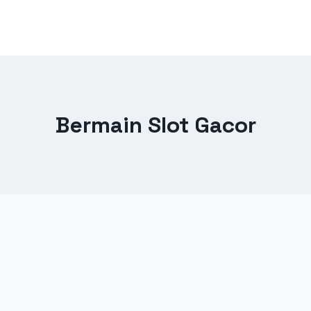
Bermain Slot Gacor