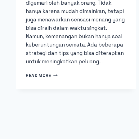
digemari oleh banyak orang. Tidak
hanya karena mudah dimainkan, tetapi
juga menawarkan sensasi menang yang
bisa diraih dalam waktu singkat.
Namun, kemenangan bukan hanya soal
keberuntungan semata. Ada beberapa
strategi dan tips yang bisa diterapkan
untuk meningkatkan peluang…
TIPS
READ MORE
GAMPANG
MENANG
BERMAIN
SLOT
GACOR