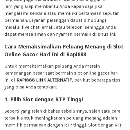
jam yang siap membantu Anda kapan saja jika
mengalami kendala atau memiliki pertanyaan seputar
permainan. Layanan pelanggan dapat dihubungi
melalui live chat, email, atau telepon, sehingga Anda
dapat merasa aman dan nyaman bermain di situs ini.
Cara Memaksimalkan Peluang Menang di Slot
Online Gacor Hari Ini di Rapi888
Untuk memaksimalkan peluang Anda meraih
kemenangan besar saat bermain slot online gacor hari
ini di
RAPI888 LINK ALTERNATIF
, berikut beberapa tips
yang bisa Anda terapkan:
1.
Pilih Slot dengan RTP Tinggi
Seperti yang telah dibahas sebelumnya, salah satu cara
terbaik untuk meningkatkan peluang menang adalah
memilih permainan dengan RTP tinggi. Slot dengan RTP