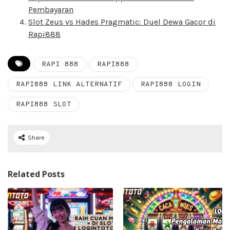
Pembayaran
Slot Zeus vs Hades Pragmatic: Duel Dewa Gacor di
Rapi888
RAPI 888
RAPI888
RAPI888 LINK ALTERNATIF
RAPI888 LOGIN
RAPI888 SLOT
Share
Related Posts