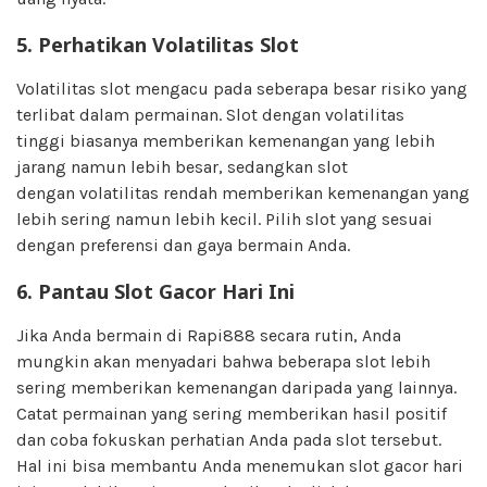
5.
Perhatikan Volatilitas Slot
Volatilitas slot mengacu pada seberapa besar risiko yang
terlibat dalam permainan. Slot dengan volatilitas
tinggi biasanya memberikan kemenangan yang lebih
jarang namun lebih besar, sedangkan slot
dengan volatilitas rendah memberikan kemenangan yang
lebih sering namun lebih kecil. Pilih slot yang sesuai
dengan preferensi dan gaya bermain Anda.
6.
Pantau Slot Gacor Hari Ini
Jika Anda bermain di Rapi888 secara rutin, Anda
mungkin akan menyadari bahwa beberapa slot lebih
sering memberikan kemenangan daripada yang lainnya.
Catat permainan yang sering memberikan hasil positif
dan coba fokuskan perhatian Anda pada slot tersebut.
Hal ini bisa membantu Anda menemukan slot gacor hari