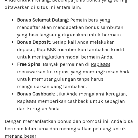
ditawarkan di situs ini antara lain:
Bonus Selamat Datang
: Pemain baru yang
mendaftar akan mendapatkan bonus sambutan
yang bisa langsung digunakan untuk bermain.
Bonus Deposit
: Setiap kali Anda melakukan
deposit, Rapi888 memberikan tambahan kredit
untuk meningkatkan modal bermain Anda.
Free Spins
: Banyak permainan di
Rapi888
menawarkan free spins, yang memungkinkan Anda
untuk memutar gulungan tanpa harus
mengeluarkan uang tambahan.
Bonus Cashback
: Jika Anda mengalami kerugian,
Rapi888 memberikan cashback untuk sebagian
dari kerugian Anda.
Dengan memanfaatkan bonus dan promosi ini, Anda bisa
bermain lebih lama dan meningkatkan peluang untuk
menang besar.