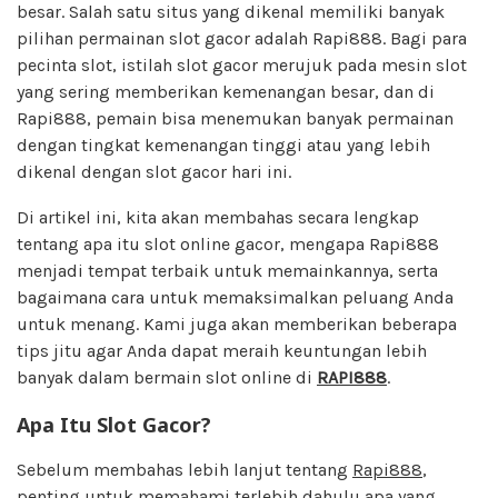
besar. Salah satu situs yang dikenal memiliki banyak
pilihan permainan slot gacor adalah Rapi888. Bagi para
pecinta slot, istilah slot gacor merujuk pada mesin slot
yang sering memberikan kemenangan besar, dan di
Rapi888, pemain bisa menemukan banyak permainan
dengan tingkat kemenangan tinggi atau yang lebih
dikenal dengan slot gacor hari ini.
Di artikel ini, kita akan membahas secara lengkap
tentang apa itu slot online gacor, mengapa Rapi888
menjadi tempat terbaik untuk memainkannya, serta
bagaimana cara untuk memaksimalkan peluang Anda
untuk menang. Kami juga akan memberikan beberapa
tips jitu agar Anda dapat meraih keuntungan lebih
banyak dalam bermain slot online di
RAPI888
.
Apa Itu Slot Gacor?
Sebelum membahas lebih lanjut tentang
Rapi888
,
penting untuk memahami terlebih dahulu apa yang