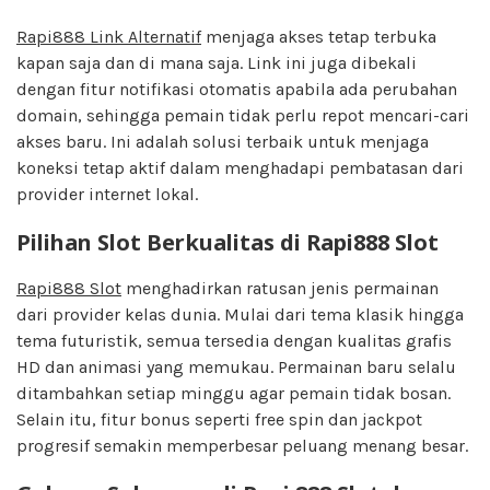
Rapi888 Link Alternatif
menjaga akses tetap terbuka
kapan saja dan di mana saja. Link ini juga dibekali
dengan fitur notifikasi otomatis apabila ada perubahan
domain, sehingga pemain tidak perlu repot mencari-cari
akses baru. Ini adalah solusi terbaik untuk menjaga
koneksi tetap aktif dalam menghadapi pembatasan dari
provider internet lokal.
Pilihan Slot Berkualitas di Rapi888 Slot
Rapi888 Slot
menghadirkan ratusan jenis permainan
dari provider kelas dunia. Mulai dari tema klasik hingga
tema futuristik, semua tersedia dengan kualitas grafis
HD dan animasi yang memukau. Permainan baru selalu
ditambahkan setiap minggu agar pemain tidak bosan.
Selain itu, fitur bonus seperti free spin dan jackpot
progresif semakin memperbesar peluang menang besar.