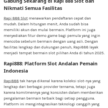
Gabung Sekarang di Rapi 888 Slot dan
Nikmati Semua Fasilitas
Rapi 888 Slot
menawarkan pendaftaran cepat dan
mudah. Dalam hitungan menit, Anda sudah bisa
memiliki akun dan mulai bermain. Platform ini juga
menyediakan fitur demo game bagi pemula yang ingin
mencoba sebelum bermain dengan uang asli. Dengan
fasilitas lengkap dan dukungan penuh, Rapi888 layak
menjadi tempat bermain slot pilihan Anda di tahun 2025.
Rapi888: Platform Slot Andalan Pemain
Indonesia
Rapi888
tak hanya dikenal karena koleksi slot-nya yang
lengkap dari berbagai provider ternama, tetapi juga
karena komitmennya yang konsisten dalam memberikan
pengalaman bermain terbaik bagi setiap pengguna.
Platform ini mengintegrasikan teknologi canggih yang