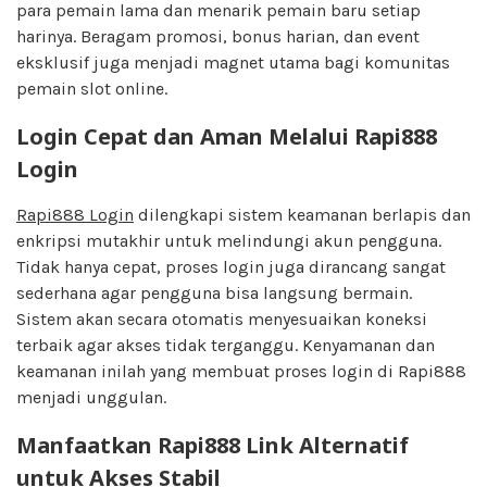
para pemain lama dan menarik pemain baru setiap
harinya. Beragam promosi, bonus harian, dan event
eksklusif juga menjadi magnet utama bagi komunitas
pemain slot online.
Login Cepat dan Aman Melalui Rapi888
Login
Rapi888 Login
dilengkapi sistem keamanan berlapis dan
enkripsi mutakhir untuk melindungi akun pengguna.
Tidak hanya cepat, proses login juga dirancang sangat
sederhana agar pengguna bisa langsung bermain.
Sistem akan secara otomatis menyesuaikan koneksi
terbaik agar akses tidak terganggu. Kenyamanan dan
keamanan inilah yang membuat proses login di Rapi888
menjadi unggulan.
Manfaatkan Rapi888 Link Alternatif
untuk Akses Stabil