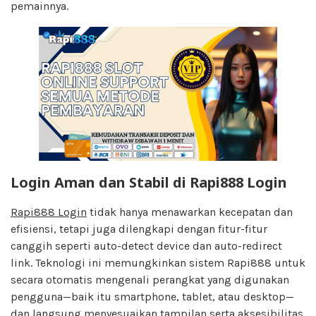
pemainnya.
Login Aman dan Stabil di Rapi888 Login
Rapi888 Login
tidak hanya menawarkan kecepatan dan
efisiensi, tetapi juga dilengkapi dengan fitur-fitur
canggih seperti auto-detect device dan auto-redirect
link. Teknologi ini memungkinkan sistem Rapi888 untuk
secara otomatis mengenali perangkat yang digunakan
pengguna—baik itu smartphone, tablet, atau desktop—
dan langsung menyesuaikan tampilan serta aksesibilitas