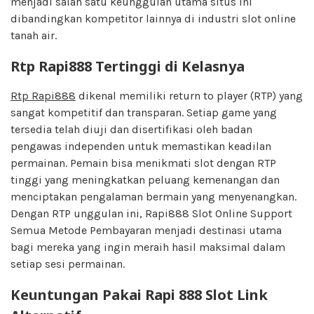
menjadi salah satu keunggulan utama situs ini
dibandingkan kompetitor lainnya di industri slot online
tanah air.
Rtp Rapi888 Tertinggi di Kelasnya
Rtp Rapi888
dikenal memiliki return to player (RTP) yang
sangat kompetitif dan transparan. Setiap game yang
tersedia telah diuji dan disertifikasi oleh badan
pengawas independen untuk memastikan keadilan
permainan. Pemain bisa menikmati slot dengan RTP
tinggi yang meningkatkan peluang kemenangan dan
menciptakan pengalaman bermain yang menyenangkan.
Dengan RTP unggulan ini, Rapi888 Slot Online Support
Semua Metode Pembayaran menjadi destinasi utama
bagi mereka yang ingin meraih hasil maksimal dalam
setiap sesi permainan.
Keuntungan Pakai Rapi 888 Slot Link