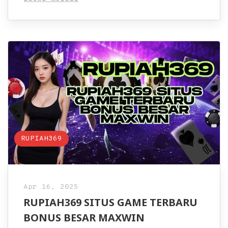
RUPIAH369
Apr 16, 2025
RUPIAH369 SITUS GAME TERBARU
BONUS BESAR MAXWIN