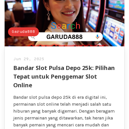
Garuda888
Jun 29, 2025
Bandar Slot Pulsa Depo 25k: Pilihan
Tepat untuk Penggemar Slot
Online
Bandar slot pulsa depo 25k di era digital ini,
permainan slot online telah menjadi salah satu
hiburan yang banyak digemari. Dengan beragam
jenis permainan yang ditawarkan, tak heran jika
banyak pemain yang mencari cara mudah dan