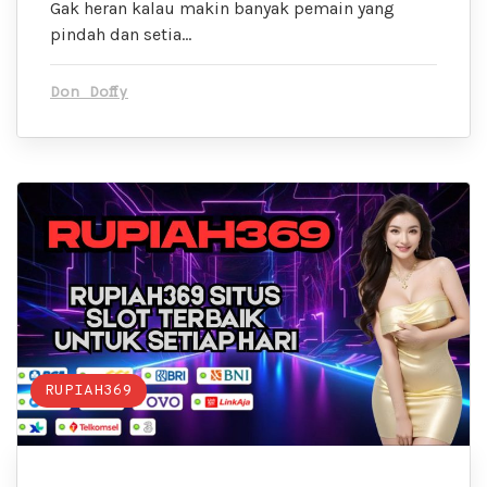
Gak heran kalau makin banyak pemain yang
pindah dan setia…
Don Doffy
RUPIAH369