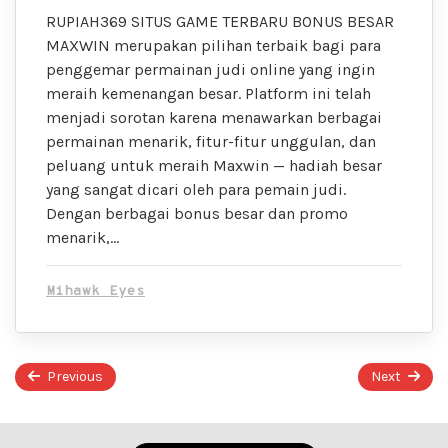
RUPIAH369 SITUS GAME TERBARU BONUS BESAR
MAXWIN merupakan pilihan terbaik bagi para
penggemar permainan judi online yang ingin
meraih kemenangan besar. Platform ini telah
menjadi sorotan karena menawarkan berbagai
permainan menarik, fitur-fitur unggulan, dan
peluang untuk meraih Maxwin — hadiah besar
yang sangat dicari oleh para pemain judi.
Dengan berbagai bonus besar dan promo
menarik,…
Mihawk Eyes
Previous
Next
Page
8