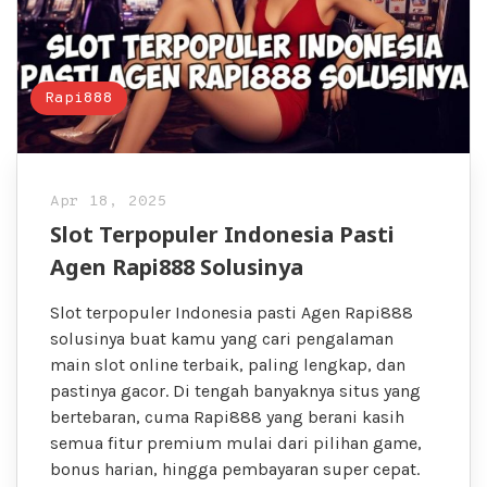
Rapi888
Apr 18, 2025
Slot Terpopuler Indonesia Pasti
Agen Rapi888 Solusinya
Slot terpopuler Indonesia pasti Agen Rapi888
solusinya buat kamu yang cari pengalaman
main slot online terbaik, paling lengkap, dan
pastinya gacor. Di tengah banyaknya situs yang
bertebaran, cuma Rapi888 yang berani kasih
semua fitur premium mulai dari pilihan game,
bonus harian, hingga pembayaran super cepat.