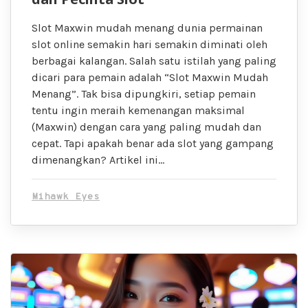
Slot Maxwin mudah menang dunia permainan
slot online semakin hari semakin diminati oleh
berbagai kalangan. Salah satu istilah yang paling
dicari para pemain adalah “Slot Maxwin Mudah
Menang”. Tak bisa dipungkiri, setiap pemain
tentu ingin meraih kemenangan maksimal
(Maxwin) dengan cara yang paling mudah dan
cepat. Tapi apakah benar ada slot yang gampang
dimenangkan? Artikel ini…
Mihawk Eyes