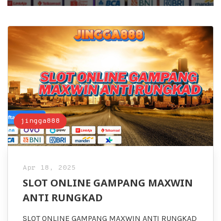
jingga888
Apr 18, 2025
SLOT ONLINE GAMPANG MAXWIN
ANTI RUNGKAD
SLOT ONLINE GAMPANG MAXWIN ANTI RUNGKAD