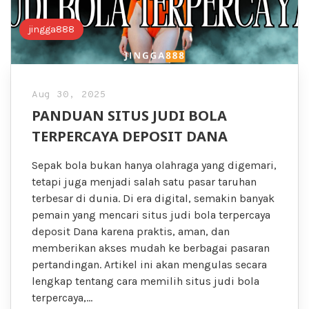
jingga888
Aug 30, 2025
PANDUAN SITUS JUDI BOLA
TERPERCAYA DEPOSIT DANA
Sepak bola bukan hanya olahraga yang digemari,
tetapi juga menjadi salah satu pasar taruhan
terbesar di dunia. Di era digital, semakin banyak
pemain yang mencari situs judi bola terpercaya
deposit Dana karena praktis, aman, dan
memberikan akses mudah ke berbagai pasaran
pertandingan. Artikel ini akan mengulas secara
lengkap tentang cara memilih situs judi bola
terpercaya,…