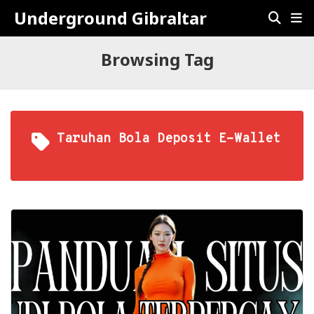
Underground Gibraltar
Browsing Tag
Taruhan Bola Deposit E-Wallet