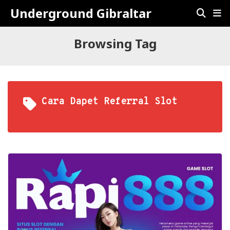
Underground Gibraltar
Browsing Tag
Cara Dapet Referral Slot