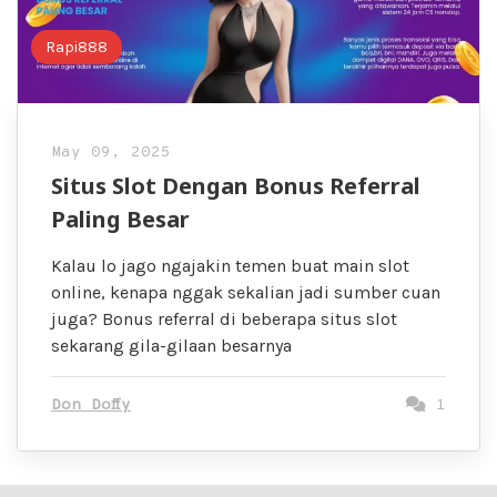
Rapi888
May 09, 2025
Situs Slot Dengan Bonus Referral
Paling Besar
Kalau lo jago ngajakin temen buat main slot
online, kenapa nggak sekalian jadi sumber cuan
juga? Bonus referral di beberapa situs slot
sekarang gila-gilaan besarnya
Don Doffy
1