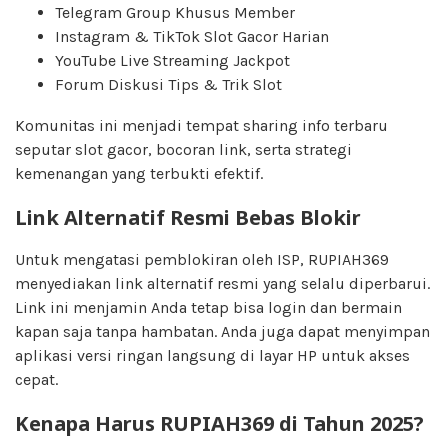
Telegram Group Khusus Member
Instagram & TikTok Slot Gacor Harian
YouTube Live Streaming Jackpot
Forum Diskusi Tips & Trik Slot
Komunitas ini menjadi tempat sharing info terbaru
seputar slot gacor, bocoran link, serta strategi
kemenangan yang terbukti efektif.
Link Alternatif Resmi Bebas Blokir
Untuk mengatasi pemblokiran oleh ISP, RUPIAH369
menyediakan link alternatif resmi yang selalu diperbarui.
Link ini menjamin Anda tetap bisa login dan bermain
kapan saja tanpa hambatan. Anda juga dapat menyimpan
aplikasi versi ringan langsung di layar HP untuk akses
cepat.
Kenapa Harus RUPIAH369 di Tahun 2025?