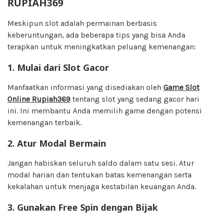
RUPIAH369
Meskipun slot adalah permainan berbasis
keberuntungan, ada beberapa tips yang bisa Anda
terapkan untuk meningkatkan peluang kemenangan:
1. Mulai dari Slot Gacor
Manfaatkan informasi yang disediakan oleh
Game Slot
Online Rupiah369
tentang slot yang sedang gacor hari
ini. Ini membantu Anda memilih game dengan potensi
kemenangan terbaik.
2. Atur Modal Bermain
Jangan habiskan seluruh saldo dalam satu sesi. Atur
modal harian dan tentukan batas kemenangan serta
kekalahan untuk menjaga kestabilan keuangan Anda.
3. Gunakan Free Spin dengan Bijak