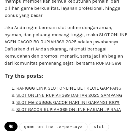
mampu memberikan semua kebutuhan pemain: dari
pilihan game berkualitas, layanan profesional, hingga
bonus yang besar.
Jika Anda ingin bermain slot online dengan aman,
nyaman, dan peluang menang tinggi, maka SLOT ONLINE
AGEN GACOR BO RUPIAH369 2025 adalah jawabannya.
Daftarkan diri Anda sekarang, nikmati berbagai
kemudahan dan promosi menarik, serta jadilah bagian
dari komunitas pemenang sejati bersama RUPIAH369!
Try this posts:
RAPI888 LINK SLOT ONLINE BET KECIL GAMPANG
SLOT ONLINE RUPIAH369 DAFTAR 2025 GAMPANG
SLOT Melodi888 GACOR HARI INI GARANSI 100%
SLOT GACOR RUPIAH369 ONLINE HARIAN JP RAJA
game online terpercaya
slot