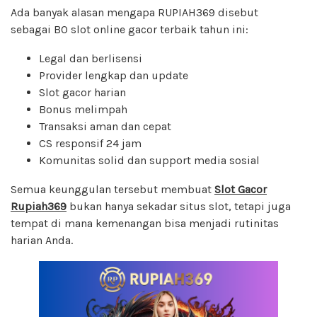
Ada banyak alasan mengapa RUPIAH369 disebut
sebagai BO slot online gacor terbaik tahun ini:
Legal dan berlisensi
Provider lengkap dan update
Slot gacor harian
Bonus melimpah
Transaksi aman dan cepat
CS responsif 24 jam
Komunitas solid dan support media sosial
Semua keunggulan tersebut membuat
Slot Gacor
Rupiah369
bukan hanya sekadar situs slot, tetapi juga
tempat di mana kemenangan bisa menjadi rutinitas
harian Anda.