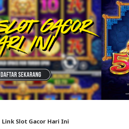
Link Slot Gacor Hari Ini