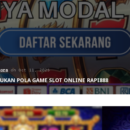
tora
on
Oct 11, 2025
KAN POLA GAME SLOT ONLINE RAPI888